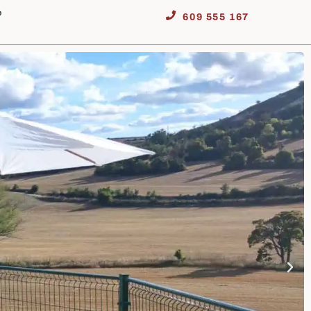
o
609 555 167