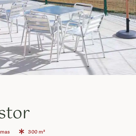
stor
amas
300 m²